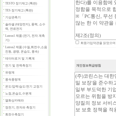
TESTO 장기재고 (특판)
TES 장기재고 (특판)
기상관측기
솔라셀 (태양전지), 풍력, 소수
력, 연료전지
Lutron1 제품 (전기, 전자 계측
기)
회원가입약관을 읽었으며 
Lutron2 제품 (수질,회전수,소음
진동, 광량, 온습도, 풍속)
데이터로거 및 기록계
전기 및 전력측정기
개인정보취급방침
유량계
풍속풍량계
온도/압력/습도/전기 교정기
노점,온습도,수분계
열화상카메라
정전기, 전자파 측정기
회전수측정기