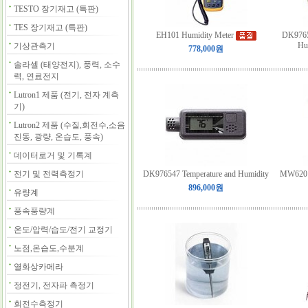
TESTO 장기재고 (특판)
TES 장기재고 (특판)
EH101 Humidity Meter
DK9765
Hu
기상관측기
778,000원
솔라셀 (태양전지), 풍력, 소수
력, 연료전지
Lutron1 제품 (전기, 전자 계측
기)
Lutron2 제품 (수질,회전수,소음
진동, 광량, 온습도, 풍속)
데이터로거 및 기록계
전기 및 전력측정기
DK976547 Temperature and Humidity
MW620 -
896,000원
유량계
풍속풍량계
온도/압력/습도/전기 교정기
노점,온습도,수분계
열화상카메라
정전기, 전자파 측정기
회전수측정기