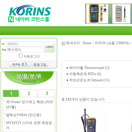
현재위치 :
Home
>
DAVIS (상품 25000개)
자동로그인
●
써머커플 Thermocouple (5)
●
저항측온체 RTDs (0)
●
적외선온도계 Infrared (13)
총
112
개의 상품이 있습니다.
3D Printer 장기재고 특판 (2020
년2월)
열화상카메라 (진단용)
MYWATT 스마트 전력 측정로
거