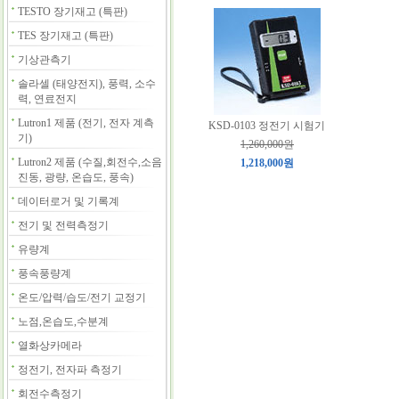
TESTO 장기재고 (특판)
TES 장기재고 (특판)
기상관측기
솔라셀 (태양전지), 풍력, 소수
력, 연료전지
Lutron1 제품 (전기, 전자 계측
KSD-0103 정전기 시험기
기)
1,260,000원
Lutron2 제품 (수질,회전수,소음
1,218,000원
진동, 광량, 온습도, 풍속)
데이터로거 및 기록계
전기 및 전력측정기
유량계
풍속풍량계
온도/압력/습도/전기 교정기
노점,온습도,수분계
열화상카메라
정전기, 전자파 측정기
회전수측정기