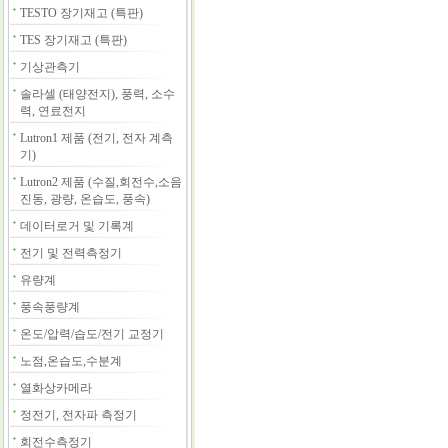
TESTO 장기재고 (특판)
TES 장기재고 (특판)
기상관측기
솔라셀 (태양전지), 풍력, 소수
력, 연료전지
Lutron1 제품 (전기, 전자 계측
기)
Lutron2 제품 (수질,회전수,소음
진동, 광량, 온습도, 풍속)
데이터로거 및 기록계
전기 및 전력측정기
유량계
풍속풍량계
온도/압력/습도/전기 교정기
노점,온습도,수분계
열화상카메라
정전기, 전자파 측정기
회전수측정기