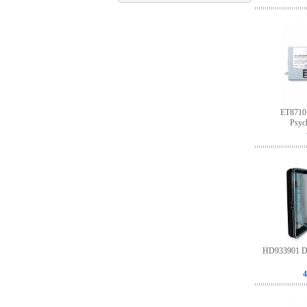
ET87101
Psyc
HD933901 De
4