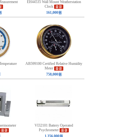
Measurement
EH44535 Wall Mount Weatherstation
Clock
원
161,000원
Temperature
AB599100 Certified Relative Humidity
Meter
원
758,000원
ermometer
VI32101 Battery Operated
Psychrometer
원
1,356,000원