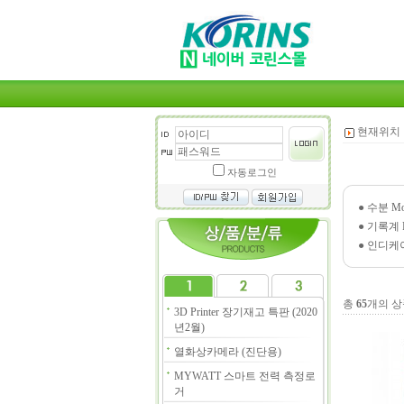
현재위치 
자동로그인
●
수분 Mois
●
기록계 Re
●
인디케이터 
총
65
개의 상
3D Printer 장기재고 특판 (2020
년2월)
열화상카메라 (진단용)
MYWATT 스마트 전력 측정로
거