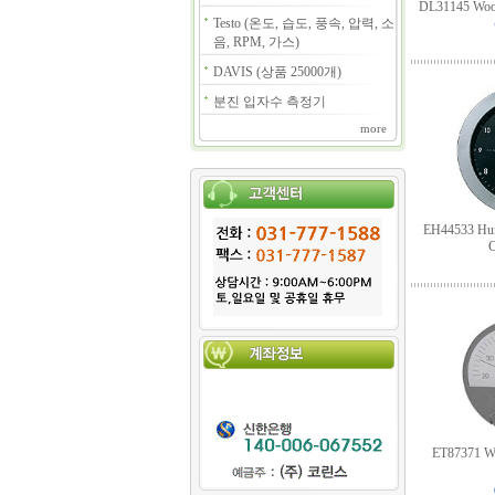
DL31145 Wood
Testo (온도, 습도, 풍속, 압력, 소
음, RPM, 가스)
DAVIS (상품 25000개)
분진 입자수 측정기
more
EH44533 Humi
C
ET87371 Wa