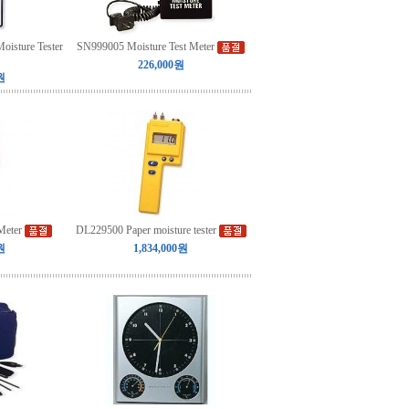
oisture Tester
SN999005 Moisture Test Meter
226,000원
원
Meter
DL229500 Paper moisture tester
원
1,834,000원