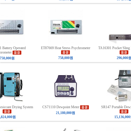
 Battery Operated
ET87669 Heat Stress Psychrometer
TA16301 Pocket Sling 
hrometer
758,000원
296,000
758,000원
siccant Drying System
CS71110 Dewpoint Meter
SR147 Portable Dew
21,180,000원
,824,000원
15,136,00