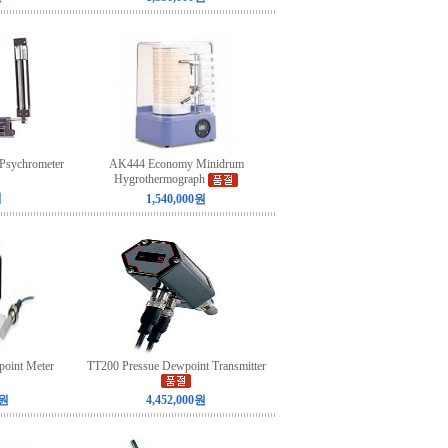
Psychrometer
AK444 Economy Minidrum
Hygrothermograph
원
1,540,000원
point Meter
TT200 Pressue Dewpoint Transmitter
0원
4,452,000원