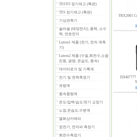
TESTO 장기재고 (특판)
TES 장기재고 (특판)
TRX2001 Con
기상관측기
1
솔라셀 (태양전지), 풍력, 소수
력, 연료전지
Lutron1 제품 (전기, 전자 계측
기)
Lutron2 제품 (수질,회전수,소음
진동, 광량, 온습도, 풍속)
데이터로거 및 기록계
EH407777 
전기 및 전력측정기
M
유량계
1
풍속풍량계
온도/압력/습도/전기 교정기
노점,온습도,수분계
열화상카메라
정전기, 전자파 측정기
회전수측정기