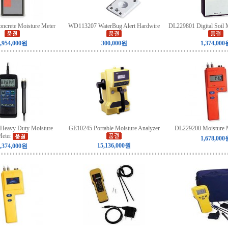
crete Moisture Meter
WD113207 WaterBug Alert Hardwire
DL229801 Digital Soil M
,954,000원
300,000원
1,374,000
Heavy Duty Moisture
GE10245 Portable Moisture Analyzer
DL229200 Moisture 
eter
1,678,000
15,136,000원
,374,000원