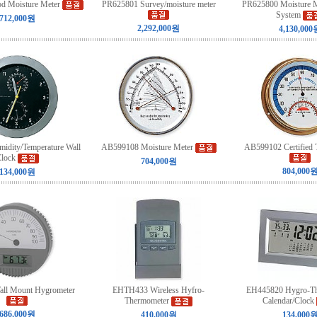
 Moisture Meter
PR625801 Survey/moisture meter
PR625800 Moisture 
System
712,000원
2,292,000원
4,130,000
dity/Temperature Wall
AB599108 Moisture Meter
AB599102 Certified 
lock
704,000원
804,000
134,000원
ll Mount Hygrometer
EHTH433 Wireless Hyfro-
EH445820 Hygro-Th
Thermometer
Calendar/Clock
686,000원
410,000원
134,000