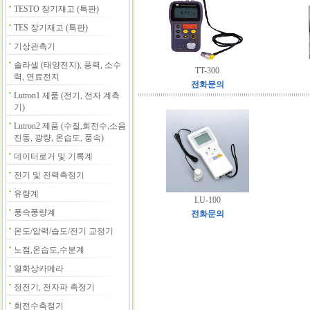
TESTO 장기재고 (특판)
TES 장기재고 (특판)
기상관측기
솔라셀 (태양전지), 풍력, 소수
TT-300
력, 연료전지
전화문의
Lutron1 제품 (전기, 전자 계측
기)
Lutron2 제품 (수질,회전수,소음
진동, 광량, 온습도, 풍속)
데이터로거 및 기록계
전기 및 전력측정기
유량계
LU-100
풍속풍량계
전화문의
온도/압력/습도/전기 교정기
노점,온습도,수분계
열화상카메라
정전기, 전자파 측정기
회전수측정기