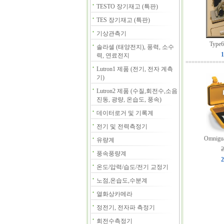
TESTO 장기재고 (특판)
TES 장기재고 (특판)
기상관측기
Typ
솔라셀 (태양전지), 풍력, 소수
1
력, 연료전지
Lutron1 제품 (전기, 전자 계측
기)
Lutron2 제품 (수질,회전수,소음
진동, 광량, 온습도, 풍속)
데이터로거 및 기록계
전기 및 전력측정기
Omnig
유량계
2
풍속풍량계
2
온도/압력/습도/전기 교정기
노점,온습도,수분계
열화상카메라
정전기, 전자파 측정기
회전수측정기