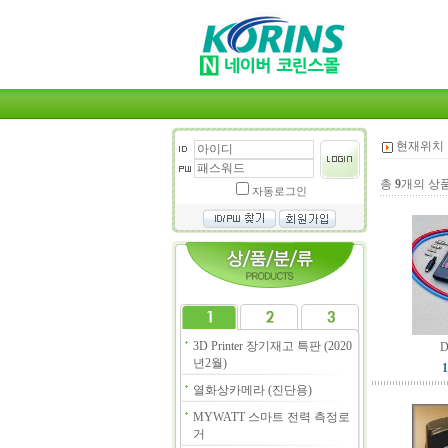
현재위치 
총
9
개의 상
자동로그인
3D Printer 장기재고 특판 (2020
년2월)
1
열화상카메라 (진단용)
MYWATT 스마트 전력 측정로
거