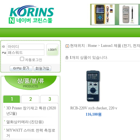
현재위치 :
Home
>
Lutron1 제품 (전기, 전
총
1
개의 상품이 있습니다.
자동로그인
3D Printer 장기재고 특판 (2020
RCB-220V rccb checker, 220 v
년2월)
116,100원
열화상카메라 (진단용)
MYWATT 스마트 전력 측정로
거