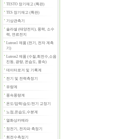
TESTO 장기재고 (특판)
TES 장기재고 (특판)
기상관측기
솔라셀 (태양전지), 풍력, 소수
력, 연료전지
Lutron1 제품 (전기, 전자 계측
기)
Lutron2 제품 (수질,회전수,소음
진동, 광량, 온습도, 풍속)
데이터로거 및 기록계
전기 및 전력측정기
유량계
풍속풍량계
온도/압력/습도/전기 교정기
노점,온습도,수분계
열화상카메라
정전기, 전자파 측정기
회전수측정기