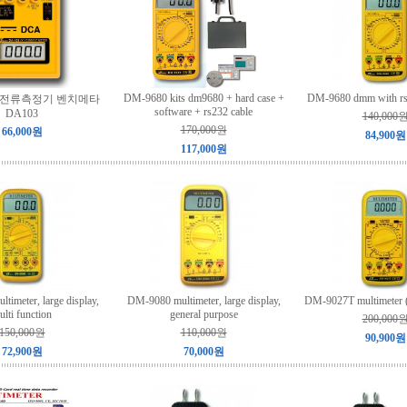
DM-9680 kits dm9680 + hard case +
DM-9680 dmm with rs2
 DC전류측정기 벤치메타
software + rs232 cable
DA103
140,000
170,000원
66,000원
84,900원
117,000원
imeter, large display,
DM-9080 multimeter, large display,
DM-9027T multimeter ( 
ulti function
general purpose
200,000
150,000원
110,000원
90,900원
72,900원
70,000원