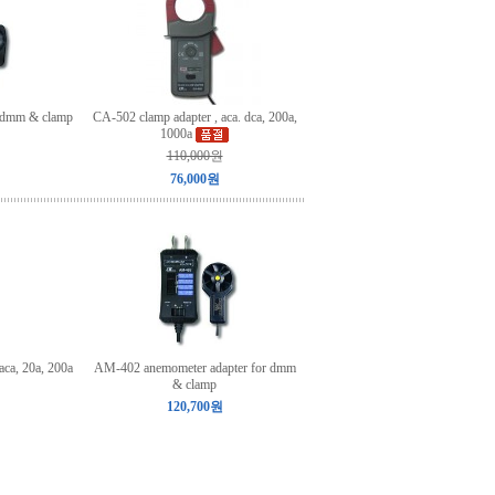
r dmm & clamp
CA-502 clamp adapter , aca. dca, 200a,
1000a
110,000원
76,000원
aca, 20a, 200a
AM-402 anemometer adapter for dmm
& clamp
120,700원