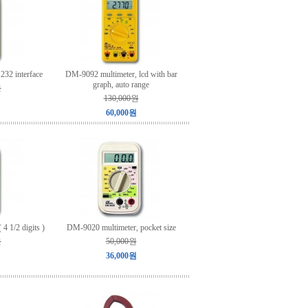
32 interface
DM-9092 multimeter, lcd with bar
graph, auto range
원
130,000원
60,000원
4 1/2 digits )
DM-9020 multimeter, pocket size
원
50,000원
36,000원