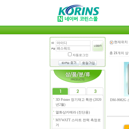
현재위치 
총
21
개의 상
자동로그인
3D Printer 장기재고 특판 (2020
DM-9982
년2월)
열화상카메라 (진단용)
MYWATT 스마트 전력 측정로
거