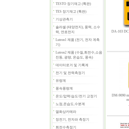
TESTO 장기재고 (특판)
TES 장기재고 (특판)
기상관측기
솔라셀 (태양전지), 풍력, 소수
DA-103
력, 연료전지
Lutron1 제품 (전기, 전자 계측
기)
Lutron2 제품 (수질,회전수,소음
진동, 광량, 온습도, 풍속)
데이터로거 및 기록계
전기 및 전력측정기
유량계
풍속풍량계
DM-9090 mult
온도/압력/습도/전기 교정기
m
노점,온습도,수분계
열화상카메라
정전기, 전자파 측정기
회전수측정기