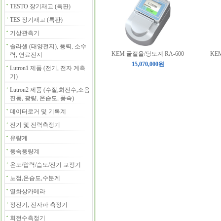
TESTO 장기재고 (특판)
TES 장기재고 (특판)
기상관측기
솔라셀 (태양전지), 풍력, 소수
KEM 굴절율/당도계 RA-600
KE
력, 연료전지
15,070,000원
Lutron1 제품 (전기, 전자 계측
기)
Lutron2 제품 (수질,회전수,소음
진동, 광량, 온습도, 풍속)
데이터로거 및 기록계
전기 및 전력측정기
유량계
풍속풍량계
온도/압력/습도/전기 교정기
노점,온습도,수분계
열화상카메라
정전기, 전자파 측정기
회전수측정기