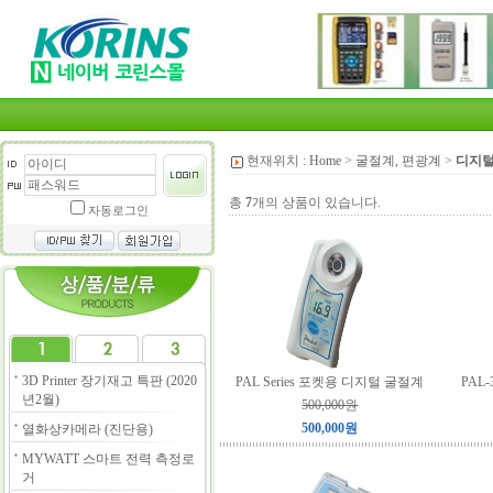
현재위치 :
Home
>
굴절계, 편광계
>
디지털
총
7
개의 상품이 있습니다.
자동로그인
3D Printer 장기재고 특판 (2020
PAL Series 포켓용 디지털 굴절계
PAL-
년2월)
500,000원
500,000원
열화상카메라 (진단용)
MYWATT 스마트 전력 측정로
거