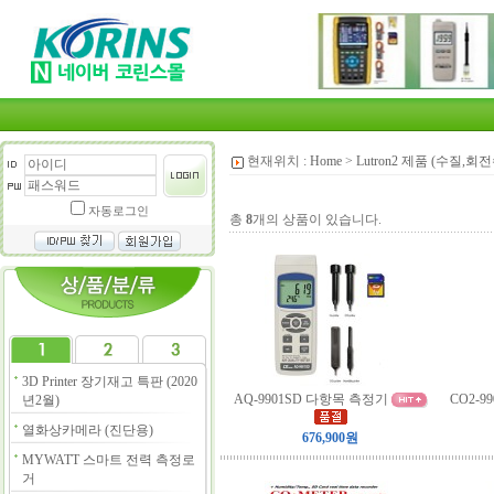
현재위치 :
Home
>
Lutron2 제품 (수질,
자동로그인
총
8
개의 상품이 있습니다.
3D Printer 장기재고 특판 (2020
AQ-9901SD 다항목 측정기
CO2-
년2월)
열화상카메라 (진단용)
676,900원
MYWATT 스마트 전력 측정로
거