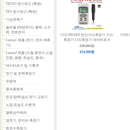
TESTO 장기재고 (특판)
TES 장기재고 (특판)
기상관측기
솔라셀 (태양전지), 풍력, 소수
력, 연료전지
CO2-9914SD 탄산가스측정기 가스
COH
측정기 CO2측정기 데이터로거
Lutron1 제품 (전기, 전자 계측
기)
520,000원
434,900원
Lutron2 제품 (수질,회전수,소음
진동, 광량, 온습도, 풍속)
데이터로거 및 기록계
전기 및 전력측정기
유량계
풍속풍량계
온도/압력/습도/전기 교정기
노점,온습도,수분계
열화상카메라
정전기, 전자파 측정기
회전수측정기