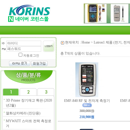
현재위치 :
Home
>
Lutron1 제품 (전기, 전
총
7
개의 상품이 있습니다.
자동로그인
3D Printer 장기재고 특판 (2020
EMF-840 RF 및 전자계 측정기
EMF-
년2월)
300,000원
열화상카메라 (진단용)
210,900원
MYWATT 스마트 전력 측정로
거