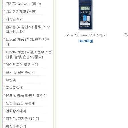
TESTO 장기재고 (특판)
TES 장기재고 (특판)
기상관측기
솔라셀 (태양전지), 풍력, 소수
력, 연료전지
E
EMF-823 Lutron EMF 시험기
Lutron1 제품 (전기, 전자 계측
106,900원
기)
Lutron2 제품 (수질,회전수,소음
진동, 광량, 온습도, 풍속)
데이터로거 및 기록계
전기 및 전력측정기
유량계
풍속풍량계
온도/압력/습도/전기 교정기
노점,온습도,수분계
열화상카메라
정전기, 전자파 측정기
회전수측정기