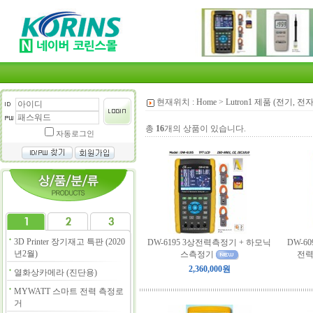
현재위치 :
Home
>
Lutron1 제품 (전기, 전
총
16
개의 상품이 있습니다.
자동로그인
3D Printer 장기재고 특판 (2020
DW-6195 3상전력측정기 + 하모닉
DW-60
년2월)
스측정기
전력
2,360,000원
열화상카메라 (진단용)
MYWATT 스마트 전력 측정로
거