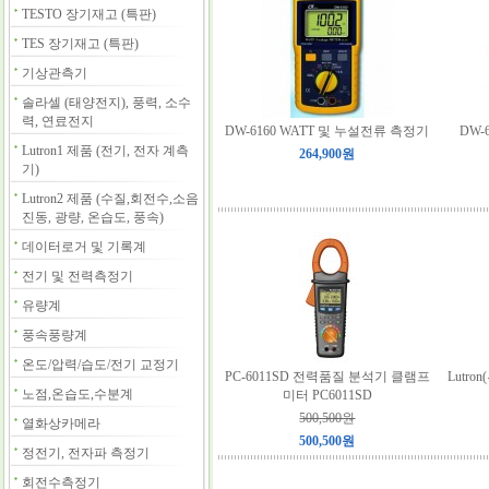
TESTO 장기재고 (특판)
TES 장기재고 (특판)
기상관측기
솔라셀 (태양전지), 풍력, 소수
력, 연료전지
DW-6160 WATT 및 누설전류 측정기
DW-
Lutron1 제품 (전기, 전자 계측
264,900원
기)
Lutron2 제품 (수질,회전수,소음
진동, 광량, 온습도, 풍속)
데이터로거 및 기록계
전기 및 전력측정기
유량계
풍속풍량계
온도/압력/습도/전기 교정기
PC-6011SD 전력품질 분석기 클램프
Lutro
노점,온습도,수분계
미터 PC6011SD
500,500원
열화상카메라
500,500원
정전기, 전자파 측정기
회전수측정기