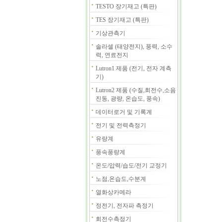
TESTO 장기재고 (특판)
TES 장기재고 (특판)
기상관측기
솔라셀 (태양전지), 풍력, 소수
력, 연료전지
Lutron1 제품 (전기, 전자 계측
기)
Lutron2 제품 (수질,회전수,소음
진동, 광량, 온습도, 풍속)
데이터로거 및 기록계
전기 및 전력측정기
유량계
풍속풍량계
온도/압력/습도/전기 교정기
노점,온습도,수분계
열화상카메라
정전기, 전자파 측정기
회전수측정기