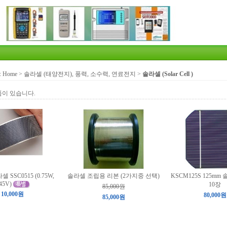
:
Home
>
솔라셀 (태양전지), 풍력, 소수력, 연료전지
>
솔라셀 (Solar Cell )
품이 있습니다.
SSC0515 (0.75W,
솔라셀 조립용 리본 (2가지중 선택)
KSCM125S 125mm 
.45V)
10장
85,000원
10,000원
80,000원
85,000원