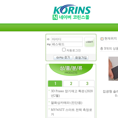
현재위치 
총
3
개의 상
자동로그인
3D Printer 장기재고 특판 (2020
집광형 솔라셀 
년2월)
0
열화상카메라 (진단용)
MYWATT 스마트 전력 측정로
거