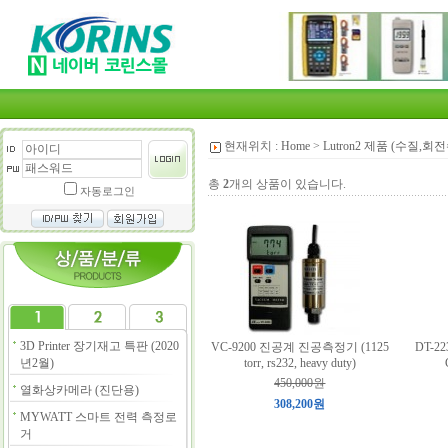
현재위치 :
Home
>
Lutron2 제품 (수질,
총
2
개의 상품이 있습니다.
자동로그인
3D Printer 장기재고 특판 (2020
VC-9200 진공계 진공측정기 (1125
DT-
년2월)
torr, rs232, heavy duty)
450,000원
열화상카메라 (진단용)
308,200원
MYWATT 스마트 전력 측정로
거