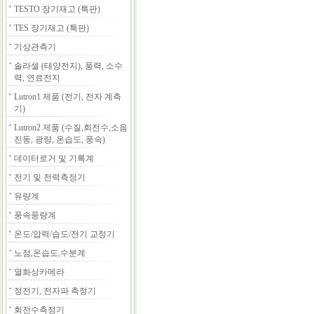
TESTO 장기재고 (특판)
TES 장기재고 (특판)
기상관측기
솔라셀 (태양전지), 풍력, 소수
력, 연료전지
Lutron1 제품 (전기, 전자 계측
기)
Lutron2 제품 (수질,회전수,소음
진동, 광량, 온습도, 풍속)
데이터로거 및 기록계
전기 및 전력측정기
유량계
풍속풍량계
온도/압력/습도/전기 교정기
노점,온습도,수분계
열화상카메라
정전기, 전자파 측정기
회전수측정기