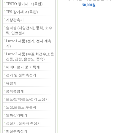
TESTO 장기재고 (특판)
50,000원
TES 장기재고 (특판)
기상관측기
솔라셀 (태양전지), 풍력, 소수
력, 연료전지
Lutron1 제품 (전기, 전자 계측
기)
Lutron2 제품 (수질,회전수,소음
진동, 광량, 온습도, 풍속)
데이터로거 및 기록계
전기 및 전력측정기
유량계
풍속풍량계
온도/압력/습도/전기 교정기
노점,온습도,수분계
열화상카메라
정전기, 전자파 측정기
회전수측정기