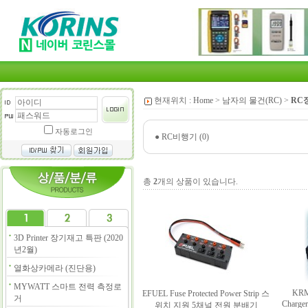
현재위치 :
Home
>
남자의 물건(RC)
>
RC
자동로그인
●
RC비행기 (0)
총
2
개의 상품이 있습니다.
3D Printer 장기재고 특판 (2020
년2월)
열화상카메라 (진단용)
MYWATT 스마트 전력 측정로
KRMa
EFUEL Fuse Protected Power Strip 스
거
Charg
위치 지원 5채널 전원 분배기