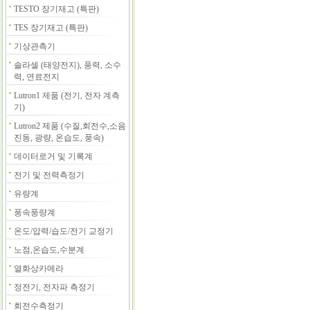
TESTO 장기재고 (특판)
TES 장기재고 (특판)
기상관측기
솔라셀 (태양전지), 풍력, 소수
력, 연료전지
Lutron1 제품 (전기, 전자 계측
기)
Lutron2 제품 (수질,회전수,소음
진동, 광량, 온습도, 풍속)
데이터로거 및 기록계
전기 및 전력측정기
유량계
풍속풍량계
온도/압력/습도/전기 교정기
노점,온습도,수분계
열화상카메라
정전기, 전자파 측정기
회전수측정기