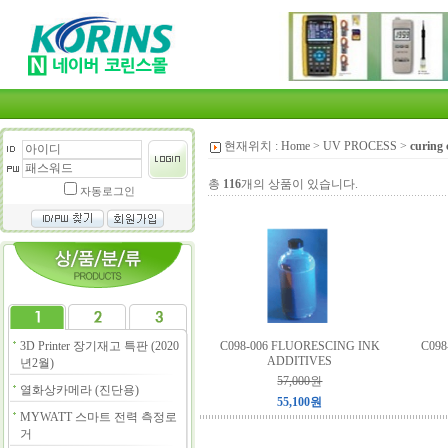
현재위치 :
Home
>
UV PROCESS
>
curing 
총
116
개의 상품이 있습니다.
자동로그인
3D Printer 장기재고 특판 (2020
C098-006 FLUORESCING INK
C09
ADDITIVES
년2월)
57,000원
열화상카메라 (진단용)
55,100원
MYWATT 스마트 전력 측정로
거