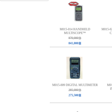
M015-014 HANDHELD
M015-0
MULTISCOPE™
C
870,000원
841,000원
M015-009 DIGITAL MULTIMETER
M0
I
285,000원
275,500원