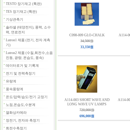
TESTO 장기재고 (특판)
TES 장기재고 (특판)
기상관측기
솔라셀 (태양전지), 풍력, 소수
력, 연료전지
C098-009 GLO-CHALK
A114-
Lutron1 제품 (전기, 전자 계측
34,500원
기)
33,350원
Lutron2 제품 (수질,회전수,소음
진동, 광량, 온습도, 풍속)
데이터로거 및 기록계
전기 및 전력측정기
유량계
풍속풍량계
온도/압력/습도/전기 교정기
A114-003 SHORT WAVE AND
A114-0
LONG WAVE UV LAMPS
노점,온습도,수분계
720,000원
열화상카메라
696,000원
정전기, 전자파 측정기
회전수측정기