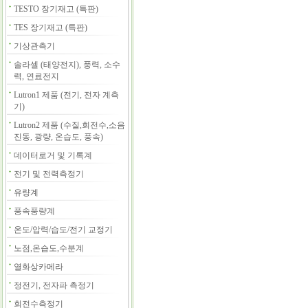
TESTO 장기재고 (특판)
TES 장기재고 (특판)
기상관측기
솔라셀 (태양전지), 풍력, 소수
력, 연료전지
Lutron1 제품 (전기, 전자 계측
기)
Lutron2 제품 (수질,회전수,소음
진동, 광량, 온습도, 풍속)
데이터로거 및 기록계
전기 및 전력측정기
유량계
풍속풍량계
온도/압력/습도/전기 교정기
노점,온습도,수분계
열화상카메라
정전기, 전자파 측정기
회전수측정기