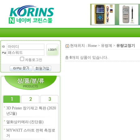
현재위치 :
Home
>
유량계
>
유량교정기
총
0
개의 상품이 있습니다.
자동로그인
3D Printer 장기재고 특판 (2020
년2월)
열화상카메라 (진단용)
MYWATT 스마트 전력 측정로
거