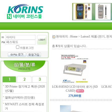
현재위치 :
Home
>
Lutron1 제품 (전기, 전
총
8
개의 상품이 있습니다.
자동로그인
3D Printer 장기재고 특판 (2020
LCR-9185SD LCD 데이터 로거 (SD
LCR-9
년2월)
CARD)
279,800원
열화상카메라 (진단용)
MYWATT 스마트 전력 측정로
거