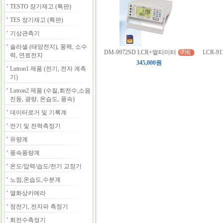
TESTO 장기재고 (특판)
TES 장기재고 (특판)
기상관측기
솔라셀 (태양전지), 풍력, 소수
DM-9972SD LCR+멀티미터
LCR-9
력, 연료전지
345,000원
Lutron1 제품 (전기, 전자 계측
기)
Lutron2 제품 (수질,회전수,소음
진동, 광량, 온습도, 풍속)
데이터로거 및 기록계
전기 및 전력측정기
유량계
풍속풍량계
온도/압력/습도/전기 교정기
노점,온습도,수분계
열화상카메라
정전기, 전자파 측정기
회전수측정기