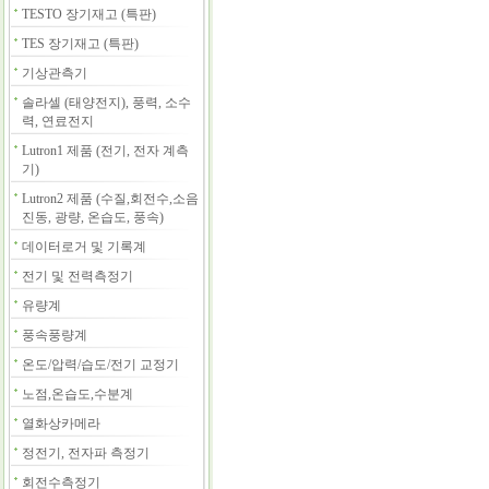
TESTO 장기재고 (특판)
TES 장기재고 (특판)
기상관측기
솔라셀 (태양전지), 풍력, 소수
력, 연료전지
Lutron1 제품 (전기, 전자 계측
기)
Lutron2 제품 (수질,회전수,소음
진동, 광량, 온습도, 풍속)
데이터로거 및 기록계
전기 및 전력측정기
유량계
풍속풍량계
온도/압력/습도/전기 교정기
노점,온습도,수분계
열화상카메라
정전기, 전자파 측정기
회전수측정기