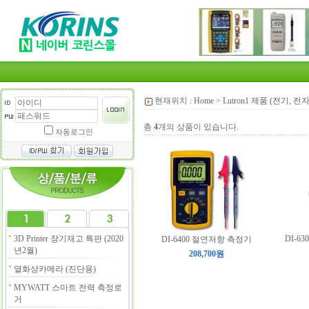
현재위치 :
Home
>
Lutron1 제품 (전기, 전
총
4
개의 상품이 있습니다.
자동로그인
3D Printer 장기재고 특판 (2020
DI-6300
DI-6400 절연저항 측정기
년2월)
208,700원
열화상카메라 (진단용)
MYWATT 스마트 전력 측정로
거