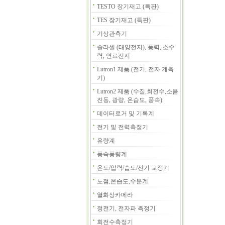
TESTO 장기재고 (특판)
TES 장기재고 (특판)
기상관측기
솔라셀 (태양전지), 풍력, 소수
력, 연료전지
Lutron1 제품 (전기, 전자 계측
기)
Lutron2 제품 (수질,회전수,소음
진동, 광량, 온습도, 풍속)
데이터로거 및 기록계
전기 및 전력측정기
유량계
풍속풍량계
온도/압력/습도/전기 교정기
노점,온습도,수분계
열화상카메라
정전기, 전자파 측정기
회전수측정기