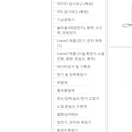
TESTO 장기재고 (특판)
TES 장기재고 (특판)
기상관측기
솔라셀 (태양전지), 풍력, 소수
력, 연료전지
Lutron1 제품 (전기, 전자 계측
기)
Lutron2 제품 (수질,회전수,소음
진동, 광량, 온습도, 풍속)
데이터로거 및 기록계
전기 및 전력측정기
유량계
풍속풍량계
온도/압력/습도/전기 교정기
노점,온습도,수분계
열화상카메라
정전기, 전자파 측정기
회전수측정기