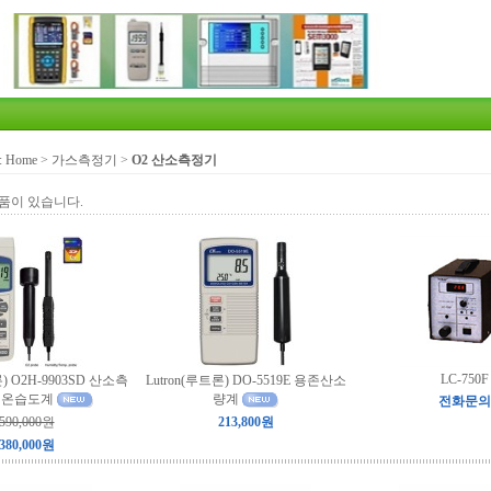
:
Home
>
가스측정기
>
O2 산소측정기
품이 있습니다.
LC-750F
론) O2H-9903SD 산소측
Lutron(루트론) DO-5519E 용존산소
+ 온습도계
량계
전화문의
590,000원
213,800원
380,000원