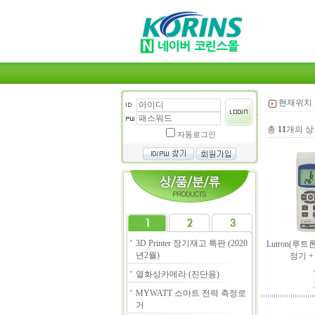
현재위치 
총
11
개의 상
자동로그인
3D Printer 장기재고 특판 (2020
Lutron(루트
년2월)
정기 
열화상카메라 (진단용)
MYWATT 스마트 전력 측정로
거