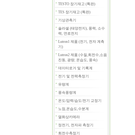
TESTO 장기재고 (특판)
TES 장기재고 (특판)
기상관측기
솔라셀 (태양전지), 풍력, 소수
력, 연료전지
Lutron1 제품 (전기, 전자 계측
기)
Lutron2 제품 (수질,회전수,소음
진동, 광량, 온습도, 풍속)
데이터로거 및 기록계
전기 및 전력측정기
유량계
풍속풍량계
온도/압력/습도/전기 교정기
노점,온습도,수분계
열화상카메라
정전기, 전자파 측정기
회전수측정기