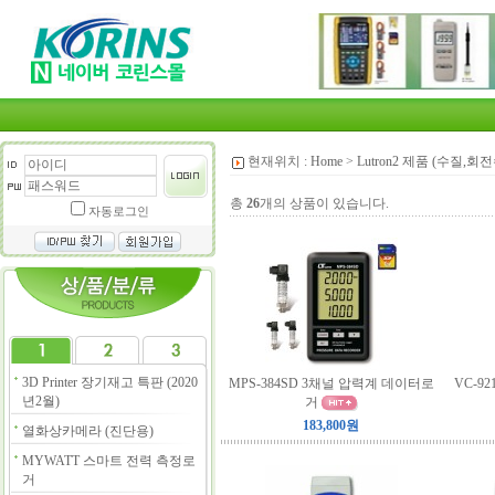
현재위치 :
Home
>
Lutron2 제품 (수질,
총
26
개의 상품이 있습니다.
자동로그인
3D Printer 장기재고 특판 (2020
MPS-384SD 3채널 압력계 데이터로
VC-9
년2월)
거
183,800원
열화상카메라 (진단용)
MYWATT 스마트 전력 측정로
거