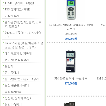
TESTO 장기재고 (특판)
TES 장기재고 (특판)
기상관측기
솔라셀 (태양전지), 풍력, 소수
PS-9303SD 압력계 압력측정기 데이
VC
력, 연료전지
터로거
Lutron1 제품 (전기, 전자 계측
208,000원
기)
208,000원
Lutron2 제품 (수질,회전수,소음
진동, 광량, 온습도, 풍속)
데이터로거 및 기록계
전기 및 전력측정기
유량계
풍속풍량계
PM-9107 압력계, 마노메터
PM-9
온도/압력/습도/전기 교정기
170,000원
노점,온습도,수분계
열화상카메라
정전기, 전자파 측정기
회전수측정기