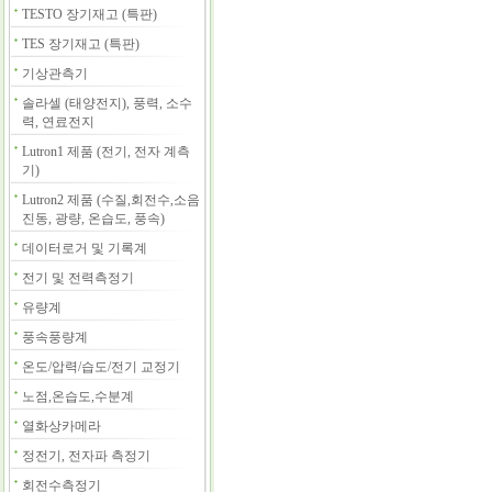
TESTO 장기재고 (특판)
TES 장기재고 (특판)
기상관측기
솔라셀 (태양전지), 풍력, 소수
력, 연료전지
Lutron1 제품 (전기, 전자 계측
기)
Lutron2 제품 (수질,회전수,소음
진동, 광량, 온습도, 풍속)
데이터로거 및 기록계
전기 및 전력측정기
유량계
풍속풍량계
온도/압력/습도/전기 교정기
노점,온습도,수분계
열화상카메라
정전기, 전자파 측정기
회전수측정기