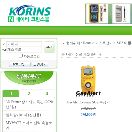
현재위치 :
Home
>
가스측정기
>
SO2 아
총
1
개의 상품이 있습니다.
자동로그인
3D Printer 장기재고 특판 (2020
GasAlertExtreme SO2 측정기
년2월)
570,000원
570,000원
열화상카메라 (진단용)
MYWATT 스마트 전력 측정로
거