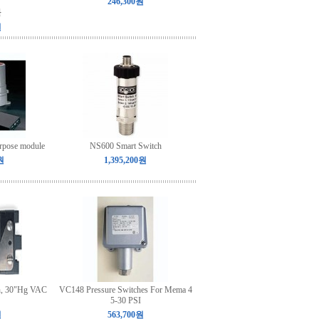
246,300원
원
원
rpose module
NS600 Smart Switch
원
1,395,200원
h, 30"Hg VAC
VC148 Pressure Switches For Mema 4
5-30 PSI
원
563,700원