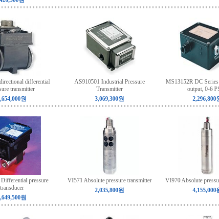
420,500원
rectional differential
AS910501 Industrial Pressure
MS13152R DC Series
sure transmitter
Transmitter
output, 0-6 
,654,000원
3,069,300원
2,296,800
ifferential pressure
VI571 Absolute pressure transmitter
VI970 Absolute pressur
transducer
2,035,800원
4,155,000
,649,500원