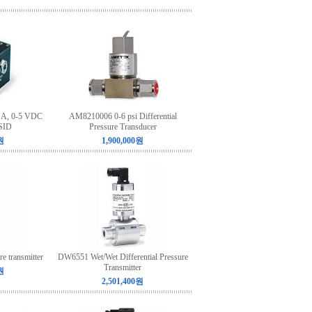
 A, 0-5 VDC
AM8210006 0-6 psi Differential
PSID
Pressure Transducer
원
1,900,000원
e transmitter
DW6551 Wet/Wet Differential Pressure
Transmitter
원
2,501,400원