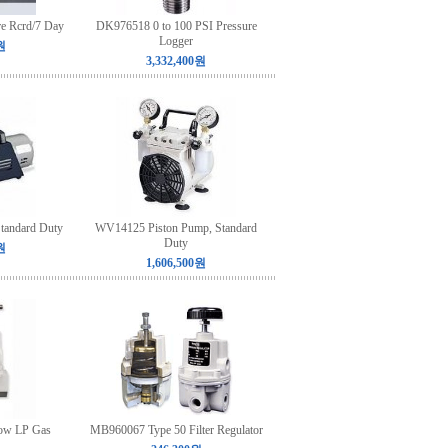
e Rcrd/7 Day
DK976518 0 to 100 PSI Pressure
Logger
원
3,332,400원
tandard Duty
WV14125 Piston Pump, Standard
Duty
원
1,606,500원
ow LP Gas
MB960067 Type 50 Filter Regulator