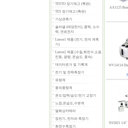
TESTO 장기재고 (특판)
AA1125 Brass
TES 장기재고 (특판)
기상관측기
솔라셀 (태양전지), 풍력, 소수
력, 연료전지
Lutron1 제품 (전기, 전자 계측
기)
Lutron2 제품 (수질,회전수,소음
진동, 광량, 온습도, 풍속)
데이터로거 및 기록계
WV14114 Dire
전기 및 전력측정기
7
유량계
풍속풍량계
온도/압력/습도/전기 교정기
노점,온습도,수분계
열화상카메라
정전기, 전자파 측정기
NS5021 1/4" 
회전수측정기