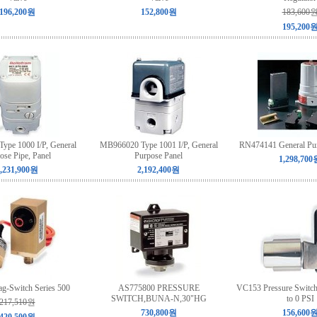
196,200원
152,800원
183,600
195,200
pe 1000 I/P, General
MB966020 Type 1001 I/P, General
RN474141 General Pu
ose Pipe, Panel
Purpose Panel
1,298,700
,231,900원
2,192,400원
-Switch Series 500
AS775800 PRESSURE
VC153 Pressure Switc
SWITCH,BUNA-N,30"HG
to 0 PSI
217,510원
730,800원
156,600