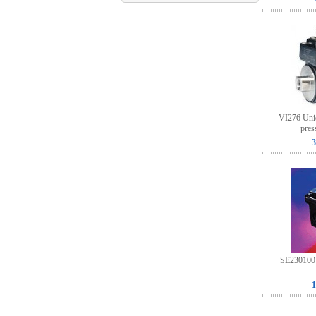
VI276 Unidi
pres
3
SE230100 D
1