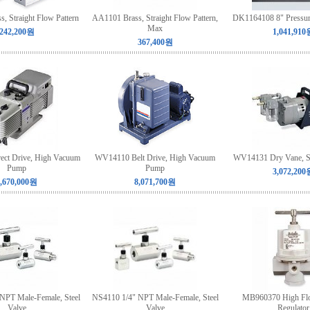
, Straight Flow Pattern
AA1101 Brass, Straight Flow Pattern,
DK1164108 8" Pressur
Max
242,200원
1,041,910
367,400원
ct Drive, High Vacuum
WV14110 Belt Drive, High Vacuum
WV14131 Dry Vane, S
Pump
Pump
3,072,200
,670,000원
8,071,700원
NPT Male-Female, Steel
NS4110 1/4" NPT Male-Female, Steel
MB960370 High Fl
Valve
Valve
Regulator