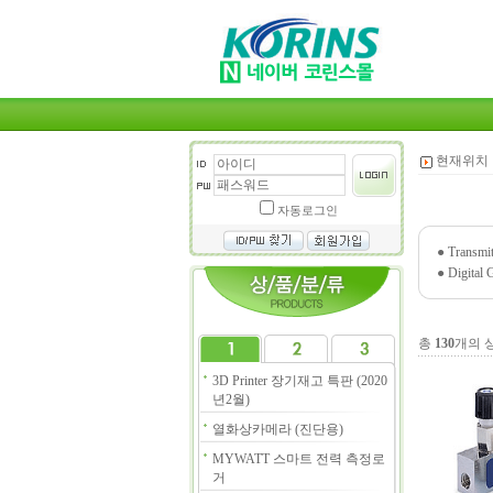
현재위치 
자동로그인
●
Transmit
●
Digital 
총
130
개의 
3D Printer 장기재고 특판 (2020
년2월)
열화상카메라 (진단용)
MYWATT 스마트 전력 측정로
거