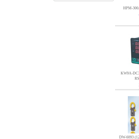
HPM-30
KW9A-DC
R
DW-6093 (