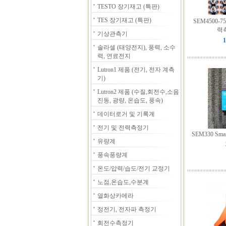
TESTO 장기재고 (특판)
TES 장기재고 (특판)
SEM4500-7
력
기상관측기
1
솔라셀 (태양전지), 풍력, 소수
력, 연료전지
Lutron1 제품 (전기, 전자 계측
기)
Lutron2 제품 (수질,회전수,소음
진동, 광량, 온습도, 풍속)
데이터로거 및 기록계
전기 및 전력측정기
SEM330 Smar
유량계
풍속풍량계
온도/압력/습도/전기 교정기
노점,온습도,수분계
열화상카메라
정전기, 전자파 측정기
회전수측정기