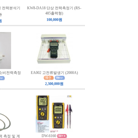
설치형 전력분석기
KW8-DA18 단상 전력측정기 (RS-
485출력형)
원
100,000원
원
트 소비전력측정
EA002 고전류발생기 (2000A)
2,300,000원
DW-6160
전력 측정 및 계