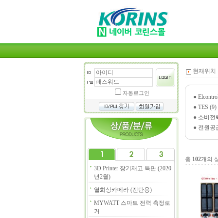
현재위치 
자동로그인
●
Elcontr
●
TES (9)
●
소비전력
●
전원공급
총
102
개의 
3D Printer 장기재고 특판 (2020
년2월)
열화상카메라 (진단용)
MYWATT 스마트 전력 측정로
거