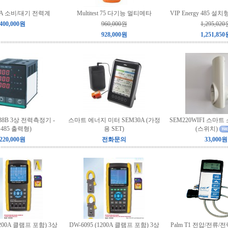
0A 소비/대기 전력계
Multitest 75 다기능 멀티메타
VIP Energy 485 
400,000원
960,000원
1,295,020
928,000원
1,251,850
38B 3상 전력측정기 -
스마트 에너지 미터 SEM30A (가정
SEM220WIFI 스마
S485 출력형)
용 SET)
(스위치)
220,000원
전화문의
33,000원
1200A 클램프 포함) 3상
DW-6095 (1200A 클램프 포함) 3상
Palm T1 전압/전류/