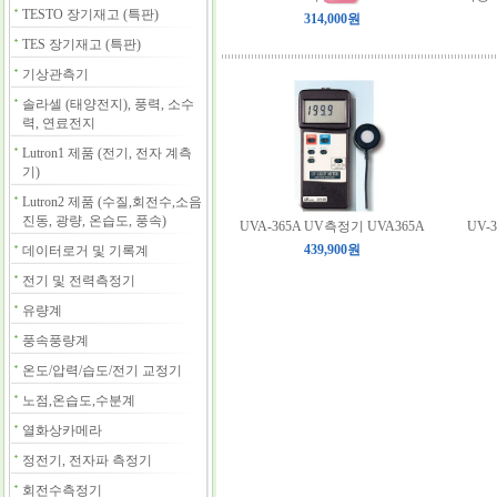
TESTO 장기재고 (특판)
314,000원
TES 장기재고 (특판)
기상관측기
솔라셀 (태양전지), 풍력, 소수
력, 연료전지
Lutron1 제품 (전기, 전자 계측
기)
Lutron2 제품 (수질,회전수,소음
진동, 광량, 온습도, 풍속)
UVA-365A UV측정기 UVA365A
UV-
439,900원
데이터로거 및 기록계
전기 및 전력측정기
유량계
풍속풍량계
온도/압력/습도/전기 교정기
노점,온습도,수분계
열화상카메라
정전기, 전자파 측정기
회전수측정기