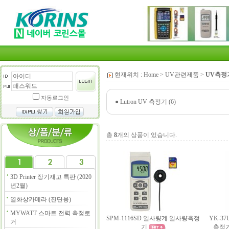
현재위치 :
Home
>
UV관련제품
>
UV측정
자동로그인
●
Lutron UV 측정기 (6)
총
8
개의 상품이 있습니다.
3D Printer 장기재고 특판 (2020
년2월)
열화상카메라 (진단용)
MYWATT 스마트 전력 측정로
SPM-1116SD 일사량계 일사량측정
YK-3
거
기
측정기