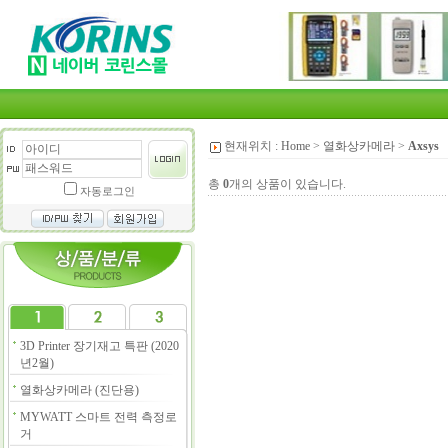
현재위치 :
Home
>
열화상카메라
>
Axsys
총
0
개의 상품이 있습니다.
자동로그인
3D Printer 장기재고 특판 (2020
년2월)
열화상카메라 (진단용)
MYWATT 스마트 전력 측정로
거