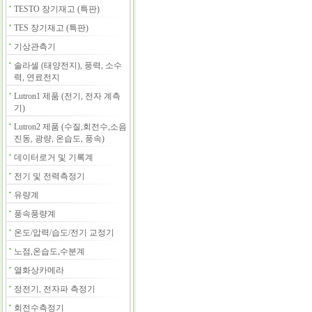
TESTO 장기재고 (특판)
TES 장기재고 (특판)
기상관측기
솔라셀 (태양전지), 풍력, 소수
력, 연료전지
Lutron1 제품 (전기, 전자 계측
기)
Lutron2 제품 (수질,회전수,소음
진동, 광량, 온습도, 풍속)
데이터로거 및 기록계
전기 및 전력측정기
유량계
풍속풍량계
온도/압력/습도/전기 교정기
노점,온습도,수분계
열화상카메라
정전기, 전자파 측정기
회전수측정기