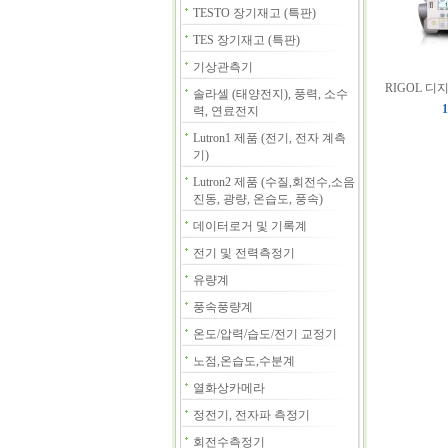
TESTO 장기재고 (특판)
TES 장기재고 (특판)
기상관측기
RIGOL 디
솔라셀 (태양전지), 풍력, 소수
1
력, 연료전지
Lutron1 제품 (전기, 전자 계측
기)
Lutron2 제품 (수질,회전수,소음
진동, 광량, 온습도, 풍속)
데이터로거 및 기록계
전기 및 전력측정기
유량계
풍속풍량계
온도/압력/습도/전기 교정기
노점,온습도,수분계
열화상카메라
정전기, 전자파 측정기
회전수측정기