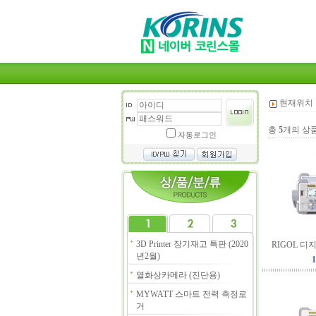
현재위치 
총
5
개의 상
자동로그인
3D Printer 장기재고 특판 (2020
RIGOL 디
년2월)
1
열화상카메라 (진단용)
MYWATT 스마트 전력 측정로
거