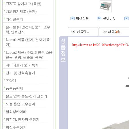
TESTO 장기재고 (특판)
TES 장기재고 (특판)
기상관측기
솔라셀 (태양전지), 풍력, 소수
력, 연료전지
(
0
)
Lutron1 제품 (전기, 전자 계측
기)
http://lutron.co.kr/2010/database/pdf/MO
Lutron2 제품 (수질,회전수,소음
진동, 광량, 온습도, 풍속)
데이터로거 및 기록계
전기 및 전력측정기
유량계
풍속풍량계
온도/압력/습도/전기 교정기
노점,온습도,수분계
열화상카메라
정전기, 전자파 측정기
회전수측정기