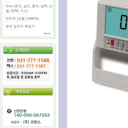
Testo (온도, 습도, 풍속, 압력, 소
음, RPM, 가스)
DAVIS (상품 25000개)
분진 입자수 측정기
more