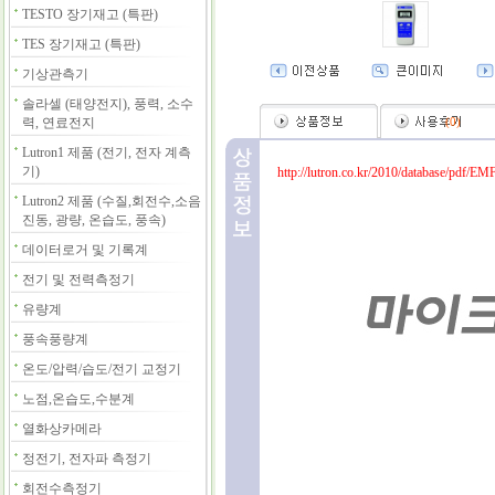
TESTO 장기재고 (특판)
TES 장기재고 (특판)
기상관측기
솔라셀 (태양전지), 풍력, 소수
력, 연료전지
(
0
)
Lutron1 제품 (전기, 전자 계측
기)
http://lutron.co.kr/2010/database/pdf/EM
Lutron2 제품 (수질,회전수,소음
진동, 광량, 온습도, 풍속)
데이터로거 및 기록계
전기 및 전력측정기
유량계
풍속풍량계
온도/압력/습도/전기 교정기
노점,온습도,수분계
열화상카메라
정전기, 전자파 측정기
회전수측정기