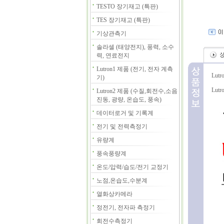
TESTO 장기재고 (특판)
TES 장기재고 (특판)
기상관측기
솔라셀 (태양전지), 풍력, 소수
력, 연료전지
Lutron1 제품 (전기, 전자 계측
Lut
기)
Lut
Lutron2 제품 (수질,회전수,소음
진동, 광량, 온습도, 풍속)
데이터로거 및 기록계
전기 및 전력측정기
유량계
풍속풍량계
온도/압력/습도/전기 교정기
노점,온습도,수분계
열화상카메라
정전기, 전자파 측정기
회전수측정기