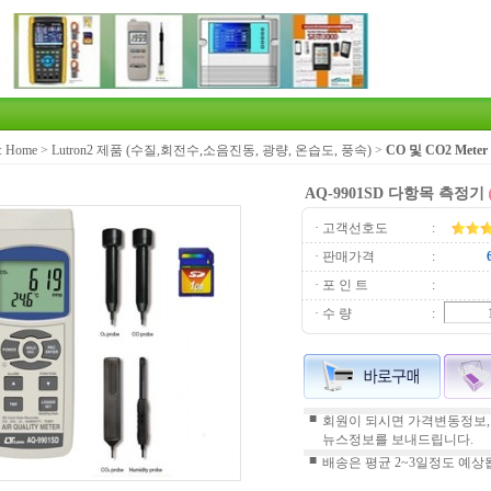
:
Home
>
Lutron2 제품 (수질,회전수,소음진동, 광량, 온습도, 풍속)
>
CO 및 CO2 Meter
AQ-9901SD 다항목 측정기
· 고객선호도
:
· 판매가격
:
· 포 인 트
:
· 수 량
:
■
회원이 되시면 가격변동정보,
뉴스정보를 보내드립니다.
■
배송은 평균 2~3일정도 예상