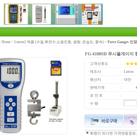
:
Home
>
Lutron2 제품 (수질,회전수,소음진동, 광량, 온습도, 풍속)
>
Force Gauges
FG-6100SD 푸시풀게이지
· 고객선호도
:
· 제조사
:
Lutron
· 원산지
:
대만
· 판매가격
:
· 포 인 트
:
· 수 량
:
■
회원이 되시면 가격변동정보,