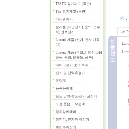
TESTO 장기재고 (특판)
TES 장기재고 (특판)
기상관측기
솔라셀 (태양전지), 풍력, 소수
력, 연료전지
Lutron1 제품 (전기, 전자 계측
Lut
기)
Lut
Lutron2 제품 (수질,회전수,소음
진동, 광량, 온습도, 풍속)
데이터로거 및 기록계
전기 및 전력측정기
유량계
풍속풍량계
온도/압력/습도/전기 교정기
노점,온습도,수분계
열화상카메라
정전기, 전자파 측정기
회전수측정기