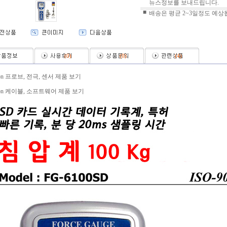
뉴스정보를 보내드립니다.
■
배송은 평균 2~3일정도 예상
(
0
)
(
0
)
(
4
)
ron 프로브, 전극, 센서 제품 보기
ron 케이블, 소프트웨어 제품 보기