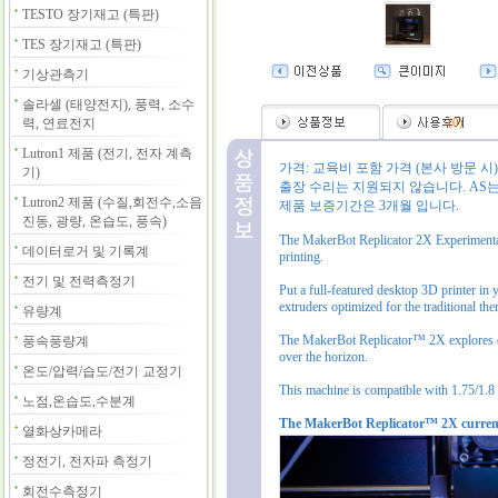
TESTO 장기재고 (특판)
TES 장기재고 (특판)
기상관측기
솔라셀 (태양전지), 풍력, 소수
력, 연료전지
(
0
)
Lutron1 제품 (전기, 전자 계측
가격: 교육비 포함 가격 (본사 방문 시)
기)
출장 수리는 지원되지 않습니다. AS는
Lutron2 제품 (수질,회전수,소음
제품 보증기간은 3개월 입니다.
진동, 광량, 온습도, 풍속)
The MakerBot Replicator 2X Experimental 3
데이터로거 및 기록계
printing.
전기 및 전력측정기
Put a full-featured desktop 3D printer in 
extruders optimized for the traditional th
유량계
The MakerBot Replicator™ 2X explores ev
풍속풍량계
over the horizon.
온도/압력/습도/전기 교정기
This machine is compatible with 1.75/1.
노점,온습도,수분계
The MakerBot Replicator™ 2X currentl
열화상카메라
정전기, 전자파 측정기
회전수측정기