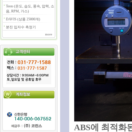
Testo (온도, 습도, 풍속, 압력, 소
음, RPM, 가스)
DAVIS (상품 25000개)
분진 입자수 측정기
more
ABS에 최적화