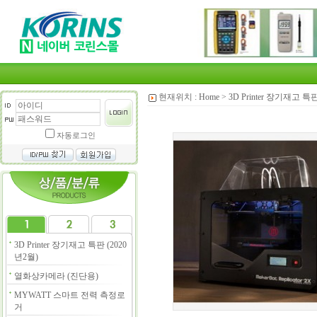
현재위치 :
Home
>
3D Printer 장기재고 특판
자동로그인
3D Printer 장기재고 특판 (2020
년2월)
열화상카메라 (진단용)
MYWATT 스마트 전력 측정로
거