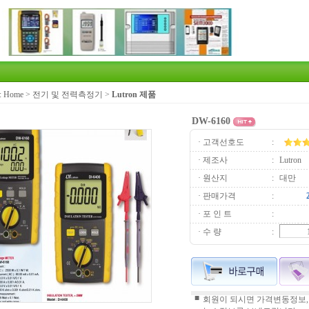
:
Home
>
전기 및 전력측정기
>
Lutron 제품
DW-6160
· 고객선호도
:
· 제조사
:
Lutron
· 원산지
:
대만
· 판매가격
:
· 포 인 트
:
· 수 량
:
■
회원이 되시면 가격변동정보,