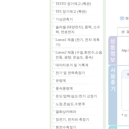
TESTO 장기재고 (특판)
TES 장기재고 (특판)
기상관측기
솔라셀 (태양전지), 풍력, 소수
력, 연료전지
Lutron1 제품 (전기, 전자 계측
기)
http
Lutron2 제품 (수질,회전수,소음
진동, 광량, 온습도, 풍속)
데이터로거 및 기록계
전기 및 전력측정기
유량계
풍속풍량계
온도/압력/습도/전기 교정기
노점,온습도,수분계
열화상카메라
* 
정전기, 전자파 측정기
회전수측정기