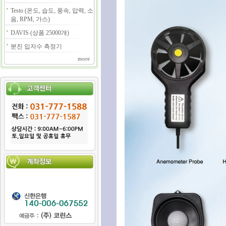
Testo (온도, 습도, 풍속, 압력, 소
음, RPM, 가스)
DAVIS (상품 25000개)
분진 입자수 측정기
more