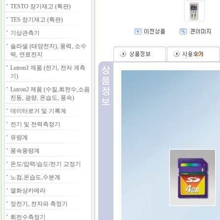
TESTO 장기재고 (특판)
TES 장기재고 (특판)
기상관측기
솔라셀 (태양전지), 풍력, 소수
력, 연료전지
(
0
)
Lutron1 제품 (전기, 전자 계측
기)
Lutron2 제품 (수질,회전수,소음
진동, 광량, 온습도, 풍속)
데이터로거 및 기록계
전기 및 전력측정기
유량계
풍속풍량계
온도/압력/습도/전기 교정기
노점,온습도,수분계
열화상카메라
정전기, 전자파 측정기
회전수측정기