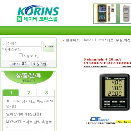
현재위치 :
Home
>
Lutron2 제품 (수질,
자동로그인
3D Printer 장기재고 특판 (2020
년2월)
열화상카메라 (진단용)
MYWATT 스마트 전력 측정로
거