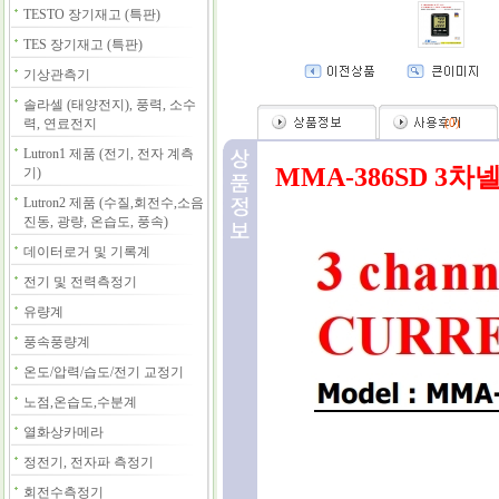
TESTO 장기재고 (특판)
TES 장기재고 (특판)
기상관측기
솔라셀 (태양전지), 풍력, 소수
력, 연료전지
(
0
)
Lutron1 제품 (전기, 전자 계측
MMA-386SD 3차
기)
Lutron2 제품 (수질,회전수,소음
진동, 광량, 온습도, 풍속)
데이터로거 및 기록계
전기 및 전력측정기
유량계
풍속풍량계
온도/압력/습도/전기 교정기
노점,온습도,수분계
열화상카메라
정전기, 전자파 측정기
회전수측정기