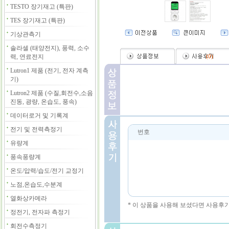
TESTO 장기재고 (특판)
TES 장기재고 (특판)
기상관측기
솔라셀 (태양전지), 풍력, 소수
력, 연료전지
(
0
)
Lutron1 제품 (전기, 전자 계측
기)
Lutron2 제품 (수질,회전수,소음
진동, 광량, 온습도, 풍속)
데이터로거 및 기록계
전기 및 전력측정기
번호
유량계
풍속풍량계
온도/압력/습도/전기 교정기
노점,온습도,수분계
열화상카메라
* 이 상품을 사용해 보셨다면 사용후
정전기, 전자파 측정기
회전수측정기