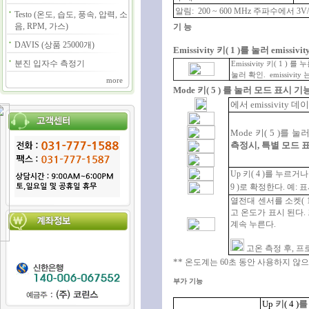
알림
:
200
~
600 MHz
주파수에서
3V
Testo (온도, 습도, 풍속, 압력, 소
음, RPM, 가스)
기
능
DAVIS (상품 25000개)
Emissivity
키
(
1
)
를
눌러
emissivit
분진 입자수 측정기
Emissivity
키
(
1
)
를
누
눌러
확인
.
emissivity
more
Mode
키
(
5
)
를
눌러
모드
표시
기
에서
emissivity
데이
Mode
키
(
5
)
를
눌
측정시
,
특별
모드
Up
키
(
4
)
를
누르거나
9
)
로
확정한다
.
예
:
표
열전대
센서를
소켓
(
고
온도가
표시
된다
.
계속
누른다
.
고온
측정
후
,
프
**
온도계는
6
0
초
동안
사용하지
않으
부가
기능
Up
키
(
4
)
를