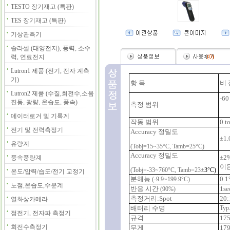
TESTO 장기재고 (특판)
TES 장기재고 (특판)
기상관측기
솔라셀 (태양전지), 풍력, 소수
력, 연료전지
(
0
)
Lutron1 제품 (전기, 전자 계측
기)
항
목
비
Lutron2 제품 (수질,회전수,소음
-60
진동, 광량, 온습도, 풍속)
측정
범위
데이터로거 및 기록계
작동
범위
0 t
전기 및 전력측정기
Accuracy
정밀도
1.
±
유량계
(Tobj=15~35°C, Tamb=25°C)
Accuracy
정밀도
2%
풍속풍량계
±
이
(Tobj=-33~760°C, Tamb=23
±
3°C)
온도/압력/습도/전기 교정기
분해능
0.1
(-9.9~199.9°C)
노점,온습도,수분계
반응
시간
1se
(90%)
측정거리
:Spot
20:
열화상카메라
배터리
수명
Typ
정전기, 전자파 측정기
규격
175
회전수측정기
무게
179