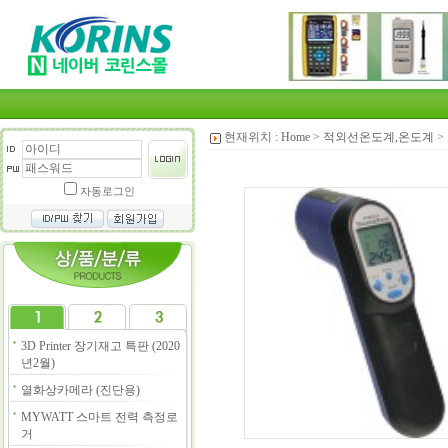
현재위치 :
Home
>
적외선온도계,온도계
>
자동로그인
3D Printer 장기재고 특판 (2020
년2월)
열화상카메라 (진단용)
MYWATT 스마트 전력 측정로
거