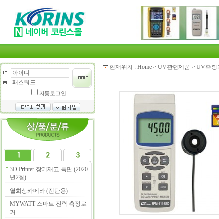
현재위치 :
Home
>
UV관련제품
>
UV측정
자동로그인
3D Printer 장기재고 특판 (2020
년2월)
열화상카메라 (진단용)
MYWATT 스마트 전력 측정로
거