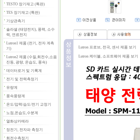
TESTO 장기재고 (특판)
TES 장기재고 (특판)
기상관측기
솔라셀 (태양전지), 풍력, 소수
력, 연료전지
(
0
)
Lutron1 제품 (전기, 전자 계측
Lutron 프로브, 전극, 센서 제품 보기
기)
Lutron 케이블, 소프트웨어 제품 보기
Lutron2 제품 (수질,회전수,소음
진동, 광량, 온습도, 풍속)
데이터로거 및 기록계
전기 및 전력측정기
유량계
풍속풍량계
온도/압력/습도/전기 교정기
노점,온습도,수분계
열화상카메라
정전기, 전자파 측정기
회전수측정기