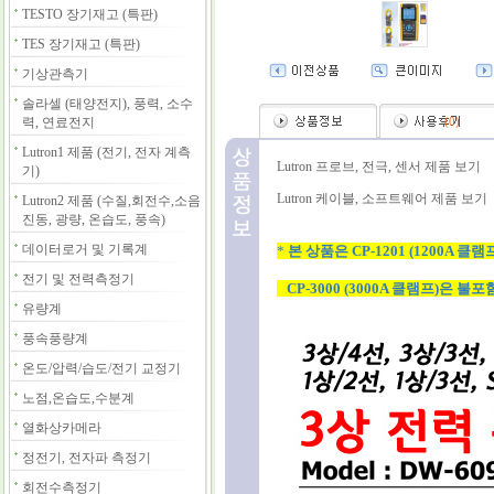
TESTO 장기재고 (특판)
TES 장기재고 (특판)
기상관측기
솔라셀 (태양전지), 풍력, 소수
력, 연료전지
(
0
)
Lutron1 제품 (전기, 전자 계측
Lutron 프로브, 전극, 센서 제품 보기
기)
Lutron 케이블, 소프트웨어 제품 보기
Lutron2 제품 (수질,회전수,소음
진동, 광량, 온습도, 풍속)
데이터로거 및 기록계
*
본 상품은 CP-1201 (1200A 
전기 및 전력측정기
CP-3000 (3000A 클램프)은 불포
유량계
풍속풍량계
온도/압력/습도/전기 교정기
노점,온습도,수분계
열화상카메라
정전기, 전자파 측정기
회전수측정기