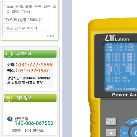
Testo (온도, 습도, 풍속, 압력, 소
음, RPM, 가스)
DAVIS (상품 25000개)
분진 입자수 측정기
more